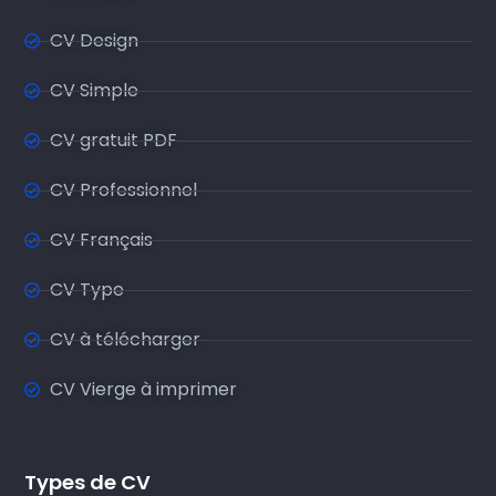
CV Design
CV Simple
CV gratuit PDF
CV Professionnel
CV Français
CV Type
CV à télécharger
CV Vierge à imprimer
Types de CV