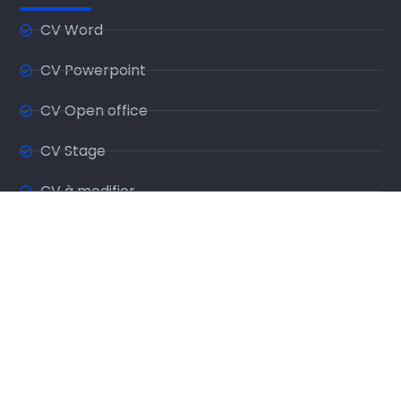
CV Word
CV Powerpoint
CV Open office
CV Stage
CV à modifier
CV à remplir
CV sur une page
CV Sans photo