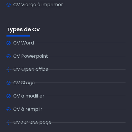
CV Vierge à imprimer
Types de CV
CV Word
CV Powerpoint
CV Open office
CV Stage
CV à modifier
CV à remplir
CV sur une page