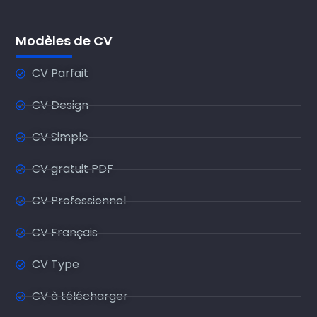
Modèles de CV
CV Parfait
CV Design
CV Simple
CV gratuit PDF
CV Professionnel
CV Français
CV Type
CV à télécharger