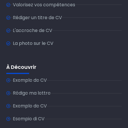
Valorisez vos compétences
Rédiger un titre de CV
L'accroche de CV
La photo sur le CV
À Découvrir
Exemple de CV
Rédige ma lettre
Exemplo de CV
Esempio di CV