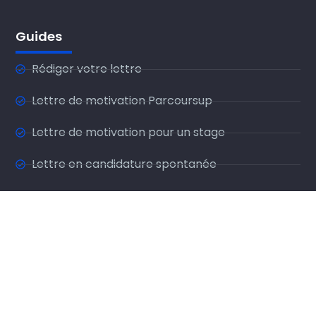
Guides
Rédiger votre lettre
Lettre de motivation Parcoursup
Lettre de motivation pour un stage
Lettre en candidature spontanée
Les formules de poitesse
La présentation de la lettre de motivation
Exemples de lettre