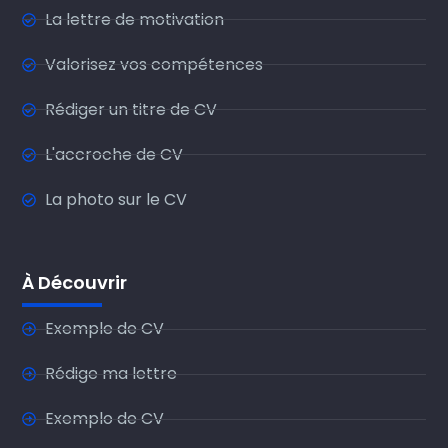
La lettre de motivation
Valorisez vos compétences
Rédiger un titre de CV
L'accroche de CV
La photo sur le CV
À Découvrir
Exemple de CV
Rédige ma lettre
Exemplo de CV