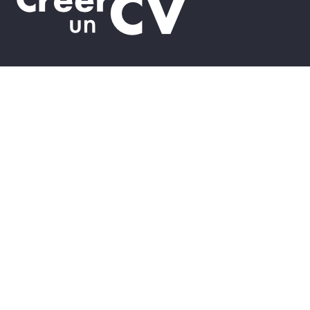
Guides
Rédiger votre lettre
Lettre de motivation Parcoursup
Lettre de motivation pour un stage
Lettre en candidature spontanée
Les formules de poitesse
La présentation de la lettre de motivation