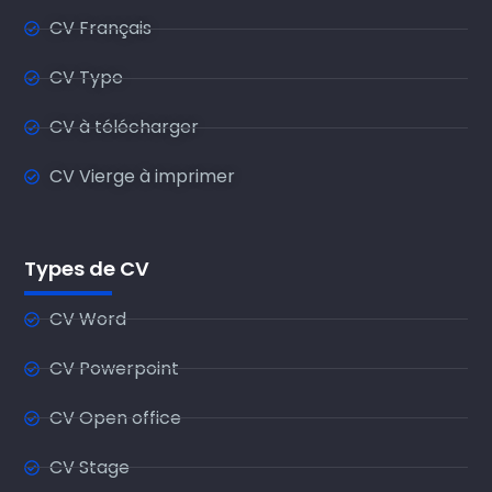
CV Français
CV Type
CV à télécharger
CV Vierge à imprimer
Types de CV
CV Word
CV Powerpoint
CV Open office
CV Stage