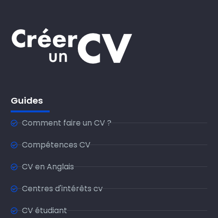
Guides
Comment faire un CV ?
Compétences CV
CV en Anglais
Centres d'intérêts cv
CV étudiant