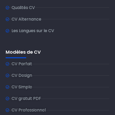
Qualités CV
CV Alternance
Les Langues sur le CV
Modèles de CV
CV Parfait
CV Design
CV Simple
CV gratuit PDF
CV Professionnel