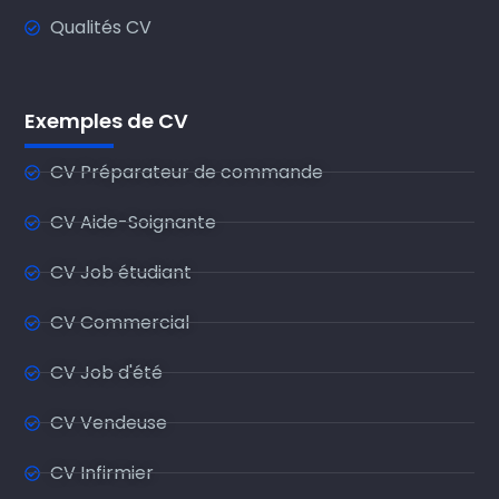
Qualités CV
Exemples de CV
CV Préparateur de commande
CV Aide-Soignante
CV Job étudiant
CV Commercial
CV Job d'été
CV Vendeuse
CV Infirmier