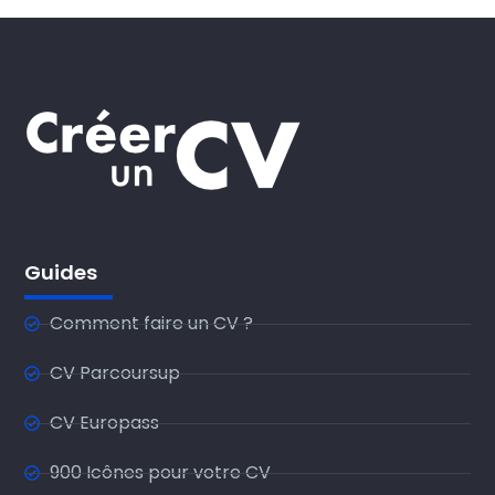
Guides
Comment faire un CV ?
CV Parcoursup
CV Europass
900 Icônes pour votre CV