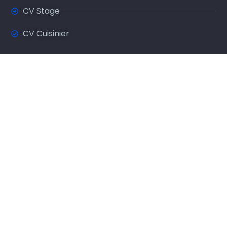
CV Stage
CV Cuisinier
Secteur d'activité
CV Restauration
CV Comptabilité
CV Informatique
CV Marketing
CV Finance
CV Etudiant