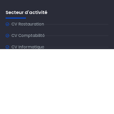
Secteur d'activité
CV Restauration
CV Comptabilité
CV Informatique
CV Marketing
CV Finance
CV Etudiant
CV Manager
CV RH