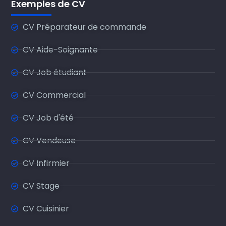
Exemples de CV
CV Préparateur de commande
CV Aide-Soignante
CV Job étudiant
CV Commercial
CV Job d'été
CV Vendeuse
CV Infirmier
CV Stage
CV Cuisinier