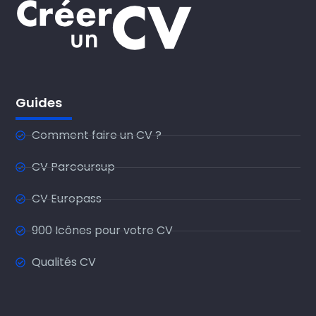
Guides
Comment faire un CV ?
CV Parcoursup
CV Europass
900 Icônes pour votre CV
Qualités CV