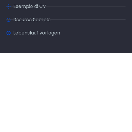
Esempio di CV
Resume Sample
Lebenslauf vorlagen
Infos
Mentions légales
Conditions d'utilisation
A propos
Partenaires
Contact