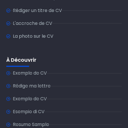
Rédiger un titre de CV
L'accroche de CV
La photo sur le CV
À Découvrir
Exemple de CV
Rédige ma lettre
Exemplo de CV
Esempio di CV
Resume Sample