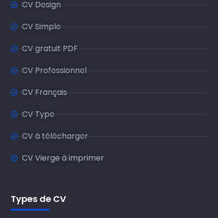
CV Design
CV Simple
CV gratuit PDF
CV Professionnel
CV Français
CV Type
CV à télécharger
CV Vierge à imprimer
Types de CV