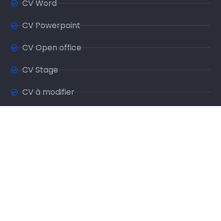
CV Word
CV Powerpoint
CV Open office
CV Stage
CV à modifier
CV à remplir
CV sur une page
CV Sans photo
© Copyright creeruncv.com 2026