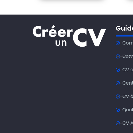
Guid
Comm
Com
CV e
Cent
CV é
Qual
CV A