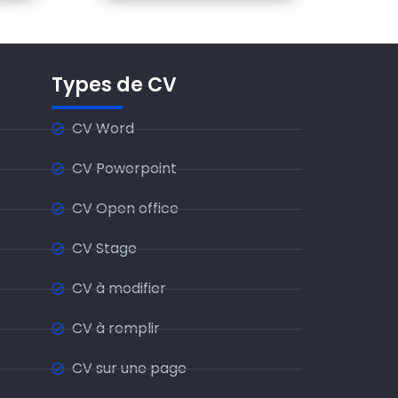
Types de CV
CV Word
CV Powerpoint
CV Open office
CV Stage
CV à modifier
CV à remplir
CV sur une page