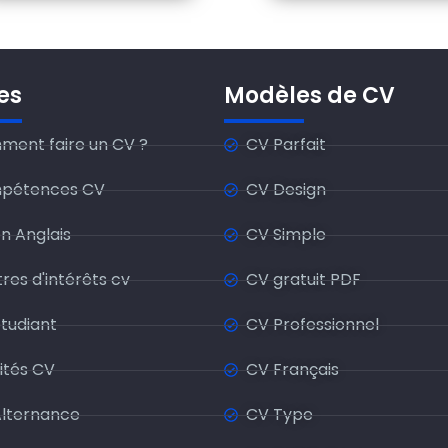
es
Modèles de CV
ent faire un CV ?
CV Parfait
pétences CV
CV Design
n Anglais
CV Simple
res d'intérêts cv
CV gratuit PDF
tudiant
CV Professionnel
ités CV
CV Français
lternance
CV Type