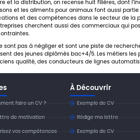
re et la distribution, on recense huit filières, dont l’in
oissons et les aliments pour animaux font aussi parti
ications et des compétences dans le secteur de la 
 entreprises cherchent aussi des commerciaux qui p
contraintes.
e sont pas à négliger et sont une piste de recherche
isent des jeunes diplômés bac+4/5. Les métiers les
iens qualité, des conducteurs de lignes automatis
es
À Découvrir
ent faire un CV ?
Exemple de CV
ettre de motivation
Rédige ma lettre
risez vos compétences
Exemplo de CV