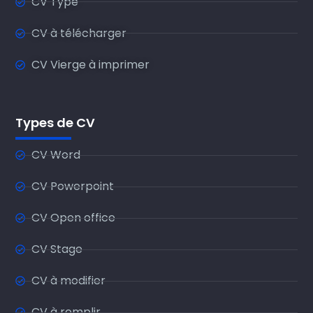
CV Type
CV à télécharger
CV Vierge à imprimer
Types de CV
CV Word
CV Powerpoint
CV Open office
CV Stage
CV à modifier
CV à remplir