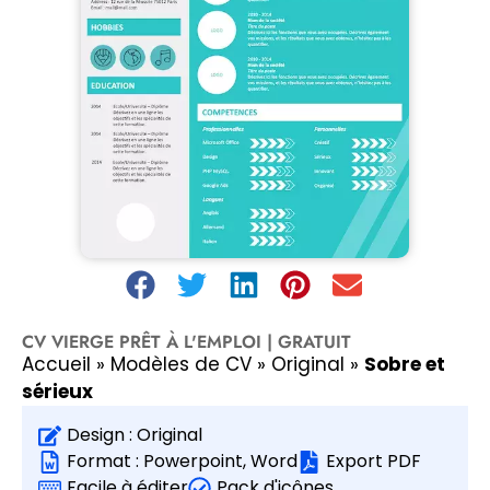
CV VIERGE PRÊT À L'EMPLOI | GRATUIT
Accueil
»
Modèles de CV
»
Original
»
Sobre et
sérieux
Design :
Original
Format :
Powerpoint
,
Word
Export PDF
Facile à éditer
Pack d'icônes