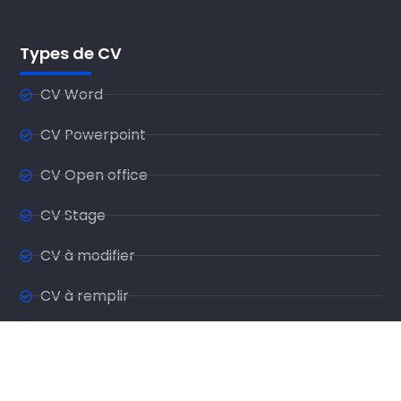
Types de CV
CV Word
CV Powerpoint
CV Open office
CV Stage
CV à modifier
CV à remplir
CV sur une page
CV Sans photo