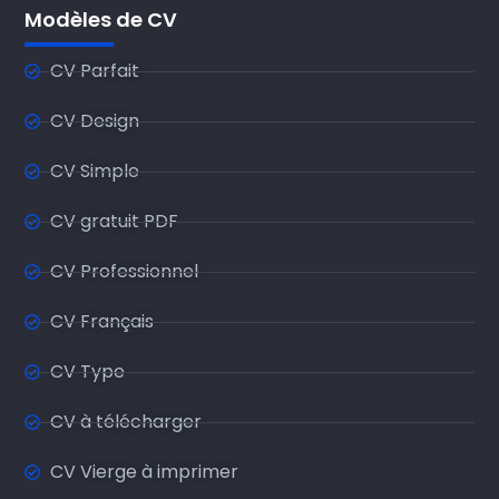
Modèles de CV
CV Parfait
CV Design
CV Simple
CV gratuit PDF
CV Professionnel
CV Français
CV Type
CV à télécharger
CV Vierge à imprimer