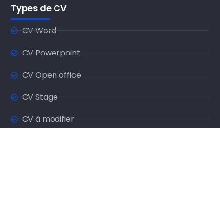
Types de CV
CV Word
CV Powerpoint
CV Open office
CV Stage
CV à modifier
CV à remplir
CV sur une page
CV Sans photo