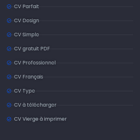
CV Parfait
CV Design
CV Simple
CV gratuit PDF
CV Professionnel
CV Français
CV Type
CV à télécharger
CV Vierge à imprimer