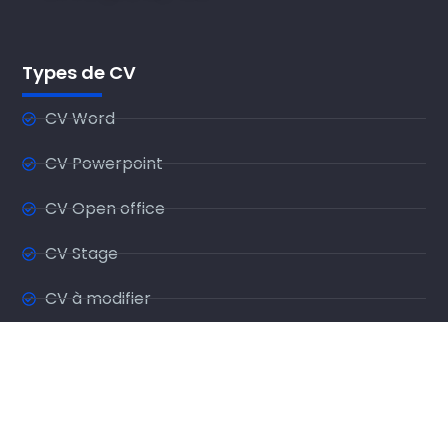
Types de CV
CV Word
CV Powerpoint
CV Open office
CV Stage
CV à modifier
CV à remplir
CV sur une page
CV Sans photo