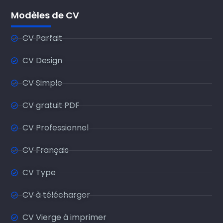
Modèles de CV
CV Parfait
CV Design
CV Simple
CV gratuit PDF
CV Professionnel
CV Français
CV Type
CV à télécharger
CV Vierge à imprimer