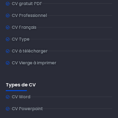
CV gratuit PDF
CV Professionnel
CV Français
CV Type
CV à télécharger
CV Vierge à imprimer
Types de CV
CV Word
CV Powerpoint