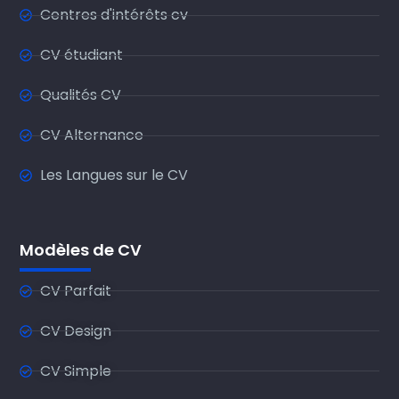
Centres d'intérêts cv
CV étudiant
Qualités CV
CV Alternance
Les Langues sur le CV
Modèles de CV
CV Parfait
CV Design
CV Simple