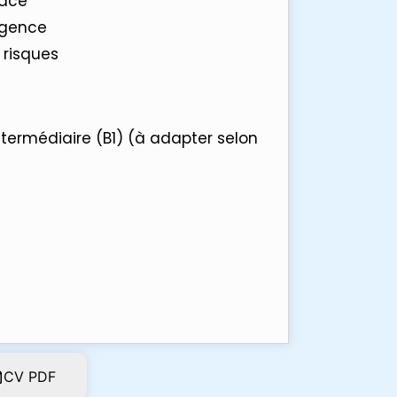
cace
urgence
 risques
ntermédiaire (B1) (à adapter selon
CV PDF