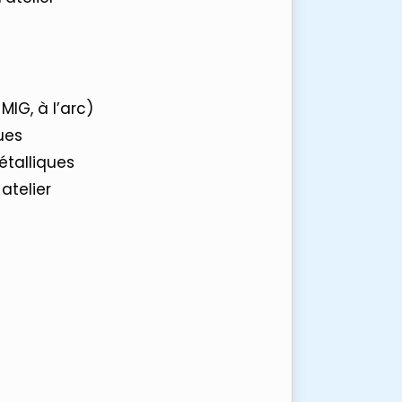
IG, à l’arc)
ues
étalliques
atelier