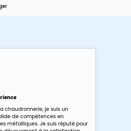
ger
rience
a chaudronnerie, je suis un
solide de compétences en
es métalliques. Je suis réputé pour
on dévouement à la satisfaction