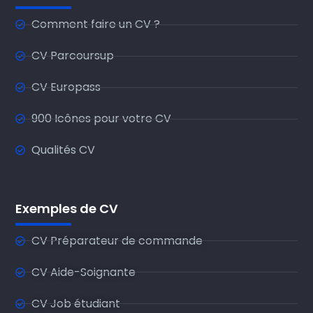
Comment faire un CV ?
CV Parcoursup
CV Europass
900 Icônes pour votre CV
Qualités CV
Exemples de CV
CV Préparateur de commande
CV Aide-Soignante
CV Job étudiant