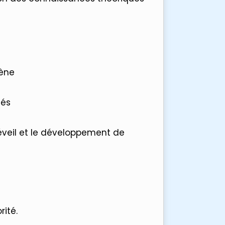
iène
tés
éveil et le développement de
rité.