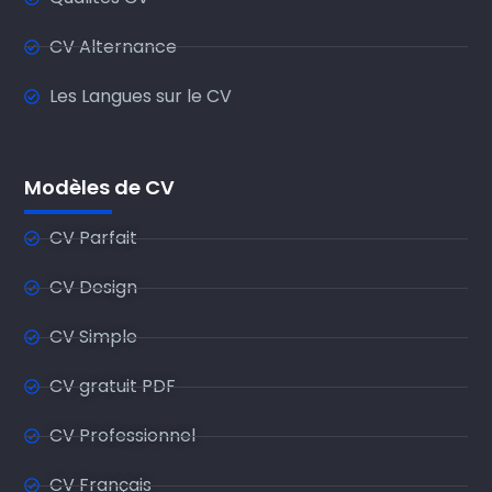
CV Alternance
Les Langues sur le CV
Modèles de CV
CV Parfait
CV Design
CV Simple
CV gratuit PDF
CV Professionnel
CV Français