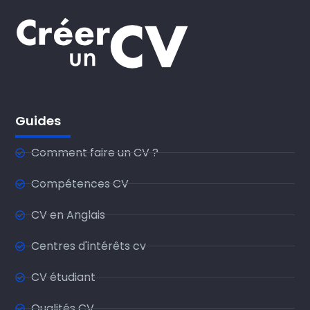
Guides
Comment faire un CV ?
Compétences CV
CV en Anglais
Centres d'intérêts cv
CV étudiant
Qualités CV