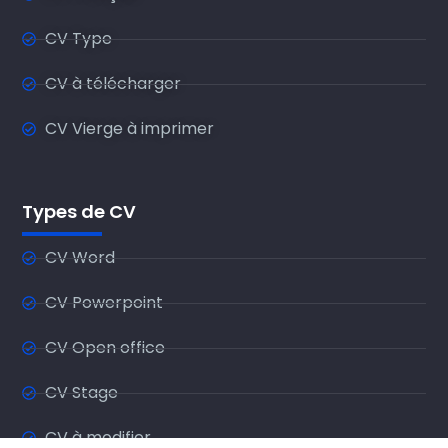
CV Type
CV à télécharger
CV Vierge à imprimer
Types de CV
CV Word
CV Powerpoint
CV Open office
CV Stage
CV à modifier